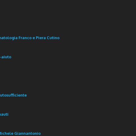
atologia Franco e Piera Cutino
o-aiuto
autosufficiente
nauti
 Michele Giannantonio