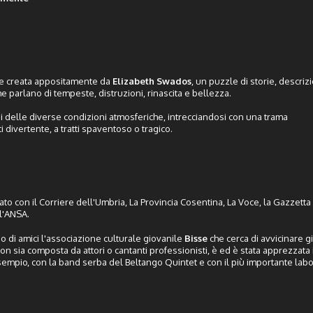
e creata appositamente da
Elizabeth Swados
, un puzzle di storie, descrizio
he parlano di tempeste, distruzioni, rinascita e bellezza.
ni delle diverse condizioni atmosferiche, intrecciandosi con una trama
i divertente, a tratti spaventoso o tragico.
ato con il Corriere dell'Umbria, La Provincia Cosentina, La Voce, la Gazzet
ll'ANSA.
 di amici l'associazione culturale giovanile
Bisse
che cerca di avvicinare g
n sia composta da attori o cantanti professionisti, è ed è stata apprezzata in
r esempio, con la band serba del Beltango Quintet e con il più importante lab