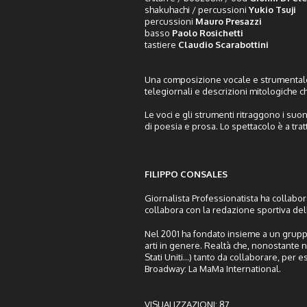
shakuhachi / percussioni
Yukio Tsuji
percussioni
Mauro Presazzi
basso
Paolo Rosichetti
tastiere
Claudio Scarabottini
Una composizione vocale e strumental
telegiornali e descrizioni mitologiche c
Le voci e gli strumenti ritraggono i suo
di poesia e prosa. Lo spettacolo è a tratt
FILIPPO CONSALES
Giornalista Professionatista ha collabor
collabora con la redazione sportiva de
Nel 2001 ha fondato insieme a un gruppo
arti in genere. Realtà che, nonostante no
Stati Uniti...) tanto da collaborare, pe
Broadway: La MaMa International.
VISUALIZZAZIONI:
87