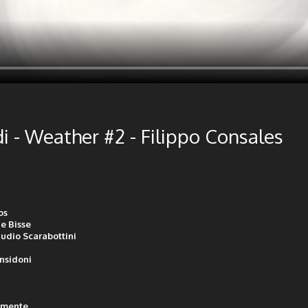
i - Weather #2 - Filippo Consales
os
e Bisse
udio Scarabottini
nsidoni
emente