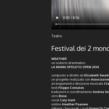
Teatro
Festival dei 2 mond
WEATHER
un oratorio drammatico
LA MAMA SPOLETO OPEN 2014
composto e diretto da
Elizabeth Swad
un progetto realizzato con
Associazion
arrangiamenti e direzione musicale
Cla
testi
Filippo Consales
traduzioni e coordinamento
Andrea Se
coro
Bisse
vocal
Cary Gant
violino
Heather Paauwe
chitarre / bouzouki / oud
Gionni Di Cl