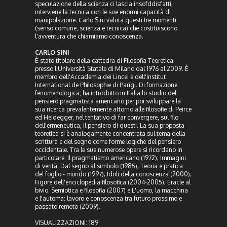
speculazione della scienza ci lascia insofddisfatti,
interviene la tecnica con le sue enormi capacità di
manipolazione. Carlo Sini valuta questi tre momenti
(senso comune, scienza e tecnica) che costituiscono
l'avventura che chiamiamo conoscenza.
CARLO SINI
È stato titolare della cattedra di Filosofia Teoretica
presso l'Università Statale di Milano dal 1976 al 2009. È
membro dell'Accademia dei Lincei e dell'Institut
International de Philosophie di Parigi. Di formazione
fenomenologica, ha introdotto in Italia lo studio del
pensiero pragmatista americano per poi sviluppare la
sua ricerca prevalentemente attorno alle filosofie di Peirce
ed Heidegger, nel tentativo di far convergere, sul filo
dell'ermeneutica, il pensiero di questi. La sua proposta
teoretica si è analogamente concentrata sul tema della
scrittura e del segno come forme logiche del pensiero
occidentale. Tra le sue numerose opere si ricordano in
particolare: Il pragmatismo americano (1972); Immagini
di verità. Dal segno al simbolo (1985); Teoria e pratica
del foglio - mondo (1997); Idoli della conoscenza (2000);
Figure dell'enciclopedia filosofica (2004-2005); Eracle al
bivio. Semiotica e filosofia (2007) e L'uomo, la macchina
e l'automa: lavoro e conoscenza tra futuro prossimo e
passato remoto (2009).
VISUALIZZAZIONI:
189