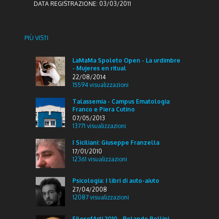
DATA REGISTRAZIONE:
03/03/2011
Popular
PIÙ VISTI
LaMaMa Spoleto Open - La urdimbre
- Mujeres en ritual
22/08/2014
15594
visualizzazioni
Talassemia - Campus Ematologia
Franco e Piera Cutino
07/05/2013
13771
visualizzazioni
I Siciliani: Giuseppe Franzella
17/01/2010
12361
visualizzazioni
Psicologia: I libri di auto-aiuto
27/04/2008
12087
visualizzazioni
FilosofArti 2010 - Rolando Bellini